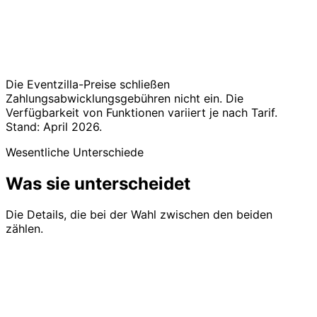
Kostenlos bei
Kostenlos bis zu
kostenlosen Events
50 Gäste;
Preise
$1.50/reg (Basic) bi
€19.99/Event oder
2.9% + $1.50/reg
€29/Monat pauschal
(Plus)
Die Eventzilla-Preise schließen
Zahlungsabwicklungsgebühren nicht ein. Die
Verfügbarkeit von Funktionen variiert je nach Tarif.
Stand: April 2026.
Wesentliche Unterschiede
Was sie unterscheidet
Die Details, die bei der Wahl zwischen den beiden
zählen.