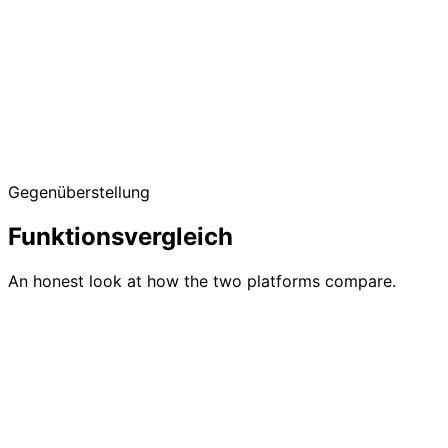
Free up to 50 guests
No credit card required
Gegenüberstellung
Offline check-in included
Funktionsvergleich
An honest look at how the two platforms compare.
Feature
GuestlistOnline
Eventzilla
Erweiterte
Integrierte RSVP-
Event-
Anmeldeformulare
Formulare mit
Registrierung
mit bedingter Logik
eigenen Fragen
(Pro+)