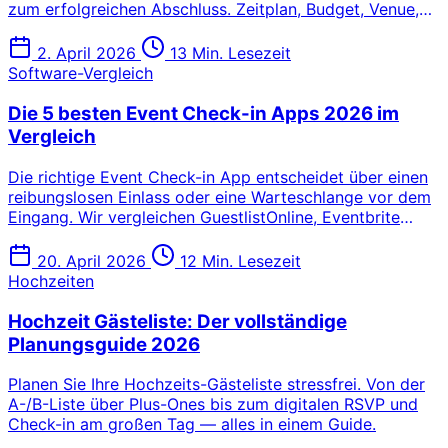
zum erfolgreichen Abschluss. Zeitplan, Budget, Venue,
Gästemanagement und mehr.
2. April 2026
13 Min. Lesezeit
Software-Vergleich
Die 5 besten Event Check-in Apps 2026 im
Vergleich
Die richtige Event Check-in App entscheidet über einen
reibungslosen Einlass oder eine Warteschlange vor dem
Eingang. Wir vergleichen GuestlistOnline, Eventbrite
Organizer, Bizzabo, Whova und vFairs — mit
besonderem Augenmerk auf DSGVO-Konformität,
20. April 2026
12 Min. Lesezeit
Offline-Modus und transparente Preise.
Hochzeiten
Hochzeit Gästeliste: Der vollständige
Planungsguide 2026
Planen Sie Ihre Hochzeits-Gästeliste stressfrei. Von der
A-/B-Liste über Plus-Ones bis zum digitalen RSVP und
Check-in am großen Tag — alles in einem Guide.