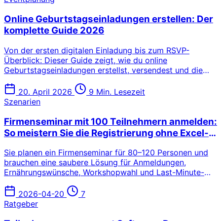
Online Geburtstagseinladungen erstellen: Der
komplette Guide 2026
Von der ersten digitalen Einladung bis zum RSVP-
Überblick: Dieser Guide zeigt, wie du online
Geburtstagseinladungen erstellst, versendest und die
Rückmeldungen deiner Gäste professionell verwaltest.
20. April 2026
9 Min. Lesezeit
Szenarien
Firmenseminar mit 100 Teilnehmern anmelden:
So meistern Sie die Registrierung ohne Excel-
Chaos
Sie planen ein Firmenseminar für 80–120 Personen und
brauchen eine saubere Lösung für Anmeldungen,
Ernährungswünsche, Workshopwahl und Last-Minute-
Absagen? Dieser Praxisguide zeigt Ihnen, wie das ohne
Excel-Chaos funktioniert.
2026-04-20
7
Ratgeber