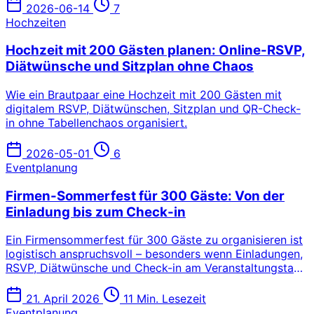
Abschlussmetriken.
2026-06-14
7
Hochzeiten
Hochzeit mit 200 Gästen planen: Online-RSVP,
Diätwünsche und Sitzplan ohne Chaos
Wie ein Brautpaar eine Hochzeit mit 200 Gästen mit
digitalem RSVP, Diätwünschen, Sitzplan und QR-Check-
in ohne Tabellenchaos organisiert.
2026-05-01
6
Eventplanung
Firmen-Sommerfest für 300 Gäste: Von der
Einladung bis zum Check-in
Ein Firmensommerfest für 300 Gäste zu organisieren ist
logistisch anspruchsvoll – besonders wenn Einladungen,
RSVP, Diätwünsche und Check-in am Veranstaltungstag
koordiniert werden müssen. Dieser Praxis-Guide zeigt
den kompletten Workflow, Schritt für Schritt.
21. April 2026
11 Min. Lesezeit
Eventplanung