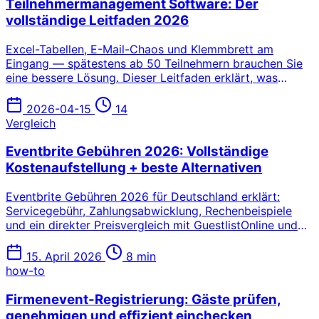
Teilnehmermanagement Software: Der
vollständige Leitfaden 2026
Excel-Tabellen, E-Mail-Chaos und Klemmbrett am
Eingang — spätestens ab 50 Teilnehmern brauchen Sie
eine bessere Lösung. Dieser Leitfaden erklärt, was
Teilnehmermanagement Software kann, welche
Funktionen wirklich zählen und wie die besten Tools für
2026-04-15
14
den deutschsprachigen Markt 2026 im Vergleich
Vergleich
abschneiden.
Eventbrite Gebühren 2026: Vollständige
Kostenaufstellung + beste Alternativen
Eventbrite Gebühren 2026 für Deutschland erklärt:
Servicegebühr, Zahlungsabwicklung, Rechenbeispiele
und ein direkter Preisvergleich mit GuestlistOnline und
anderen Alternativen.
15. April 2026
8 min
how-to
Firmenevent-Registrierung: Gäste prüfen,
genehmigen und effizient einchecken