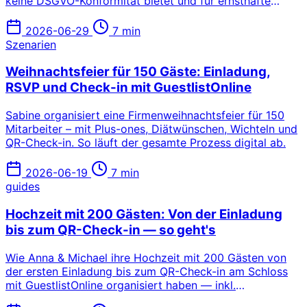
keine DSGVO-Konformität bietet und für ernsthafte
Events zu wenig kann. Diese 5 Alternativen schließen die
Lücke.
2026-06-29
7 min
Szenarien
Weihnachtsfeier für 150 Gäste: Einladung,
RSVP und Check-in mit GuestlistOnline
Sabine organisiert eine Firmenweihnachtsfeier für 150
Mitarbeiter – mit Plus-ones, Diätwünschen, Wichteln und
QR-Check-in. So läuft der gesamte Prozess digital ab.
2026-06-19
7 min
guides
Hochzeit mit 200 Gästen: Von der Einladung
bis zum QR-Check-in — so geht's
Wie Anna & Michael ihre Hochzeit mit 200 Gästen von
der ersten Einladung bis zum QR-Check-in am Schloss
mit GuestlistOnline organisiert haben — inkl.
Diätverwaltung, automatischer Erinnerungen und