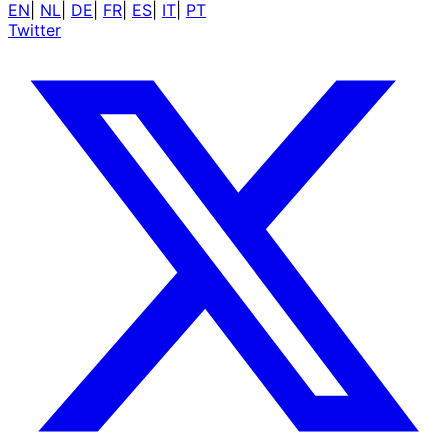
EN
|
NL
|
DE
|
FR
|
ES
|
IT
|
PT
Twitter