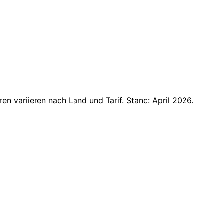
hre Marke, keine Badges
Eventbri
tung
Not avai
eiern
Not avai
re Daten
Public m
9.99/Veranstaltung oder €29/Monat
Free for 
ubs, Nur-Einladung
Public ti
n variieren nach Land und Tarif. Stand: April 2026.