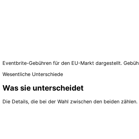
Eigenes Branding
Vollständiges White-Label — I
Promoter-Tracking
Integriert mit Provisionsverwal
Geschenkfonds
Integriert für Hochzeiten und F
Marktplatzeintrag
Privat — Ihre Veranstaltung, Ih
Preise
Kostenlos bis zu 50 Gäste; €1
Am besten für
Private Events, Hochzeiten, Cl
Eventbrite-Gebühren für den EU-Markt dargestellt. Gebühre
Wesentliche Unterschiede
Was sie unterscheidet
Die Details, die bei der Wahl zwischen den beiden zählen.