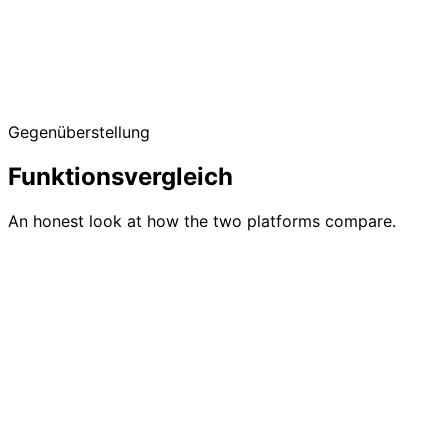
Free up to 50 guests
No credit card required
Gegenüberstellung
No platform fees
Funktionsvergleich
An honest look at how the two platforms compare.
Feature
Gu
Gästelistenverwaltung
Volle Verwaltung mit Import, F
RSVP-Erfassung
Kostenlos, Gäste brauchen kei
QR-Code-Check-in
Integriert mit Offline-Modus
Zahlungsabwicklung
Direkt über Stripe — Sie steue
Plattformgebühren
Keine Plattformgebühren bei k