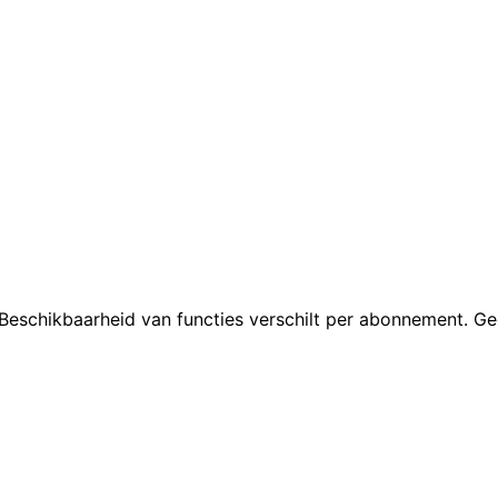
issiebeheer en individuele links
Niet vermeld in o
loften en feesten
Niet beschikbaar
Call for speakers,
Ingebouwde videos
el op alle abonnementen
White-label regist
mvertalingen
4 talen (English, 
Polls, Q&A, surveys
en; €19.99/evenement of €29/maand
Gratis voor gratis
(Plus)
. Beschikbaarheid van functies verschilt per abonnement. Ge