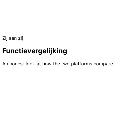
Free up to 50 guests
No credit card required
Zij aan zij
Offline check-in included
Functievergelijking
An honest look at how the two platforms compare.
Feature
G
Evenementregistratie
Ingebouwde RSVP-fo
QR code check-in
Ingebouwd met voll
Badgeprint
Niet beschikbaar
Zelfbedieningskiosk
Niet beschikbaar