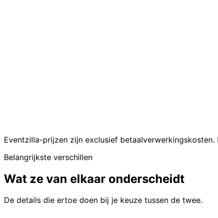
Promotertracking
Ingebouwd met comm
Cadeaufonds
Ingebouwd voor brui
Sprekersbeheer
Niet beschikbaar
Virtuele evenementen en
Niet beschikbaar
streaming
Eigen branding
Volledige white-lab
Meertalige ondersteuning
7 volledige platfor
Betrokkenheid deelnemers
Niet beschikbaar
Gratis tot 50 gast
Prijzen
vast
Eventzilla-prijzen zijn exclusief betaalverwerkingskosten
Belangrijkste verschillen
Wat ze van elkaar onderscheidt
De details die ertoe doen bij je keuze tussen de twee.