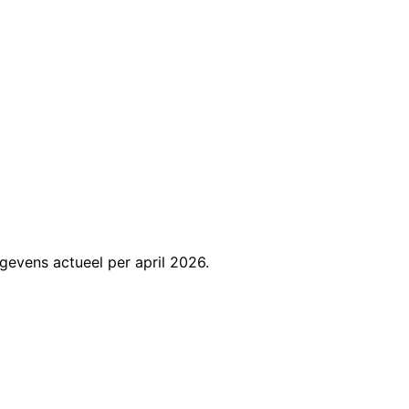
penbare documentatie
 paper submission, panel review (Plus+)
treaming via browser (Plus+)
ratie alleen op Plus- en Custom-abonnementen
Spanish, French, German)
, push notifications (Plus+)
 evenementen; $1.50/reg (Basic) tot 2.9% + $1.50/reg
gevens actueel per april 2026.