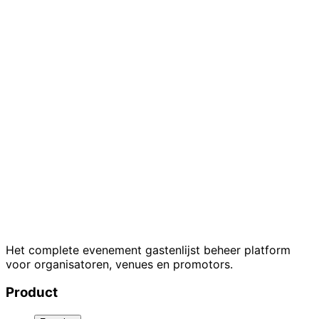
7-day free trial
Cancel anytime
GDPR
compliant
Het complete evenement gastenlijst beheer platform
voor organisatoren, venues en promotors.
Product