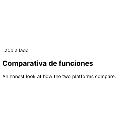
Free up to 50 guests
No credit card required
Lado a lado
Offline check-in included
Comparativa de funciones
An honest look at how the two platforms compare.
Feature
GuestlistOnline
RSVPify
Integrada con
preguntas
Advanced RSVP
Recogida de
personalizadas, sin
forms with
RSVP
cuenta para el
conditional logic
invitado