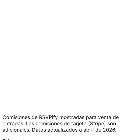
obligatoria
Sin topes
150–1,500
Límites de
mensuales de
registrations/month
registros
registros en ningún
depending on plan
plan
Default text
7 idiomas con
Varios
translation only, no
traducción completa
idiomas
full platform UI
en la plataforma
translation
Quioscos de
Available on
No disponible
autocheck-in
Enterprise plan
Free up to 100
Gratis hasta 50
guests; business
invitados; tarifa fija
Precios
plans $24–
€19.99/evento o
$299/month
€29/month
(yearly)
Comisiones de RSVPify mostradas para venta de
entradas. Las comisiones de tarjeta (Stripe) son
adicionales. Datos actualizados a abril de 2026.