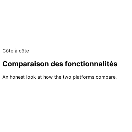
Free up to 50 guests
No credit card required
Côte à côte
No platform fees
Comparaison des fonctionnalités
An honest look at how the two platforms compare.
Feature
GuestlistOnline
Eventbrite
Gestion complète
Gestion de la
avec import, filtres,
Basic
liste d'invités
étiquettes et suivi des
attendee list
régimes alimentaires
Requires