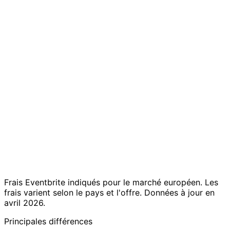
Intégré pour
Cagnotte
Not
mariages et
cadeaux
available
célébrations
Public
Privé — votre
Référencement
marketplace
événement, vos
sur marketplace
(discoverable
données
by anyone)
Gratuit jusqu'à 50
Free for
invités ; €19.99/
free events;
Tarifs
événement ou
3.7% + €0.79
€29/mois
per paid ticket
Public
Événements privés,
ticketed
Idéal pour
mariages, clubs, sur
events, large
invitation
concerts
Frais Eventbrite indiqués pour le marché européen. Les
frais varient selon le pays et l'offre. Données à jour en
avril 2026.
Principales différences