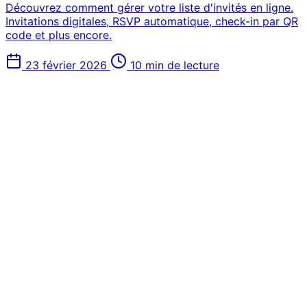
Découvrez comment gérer votre liste d'invités en ligne.
Invitations digitales, RSVP automatique, check-in par QR
code et plus encore.
23 février 2026
10 min de lecture
événements?
Start 7-Day Free Trial
En Savoir Plus
Just one event? Get started free →
7-day free trial
Cancel anytime
Conforme
RGPD