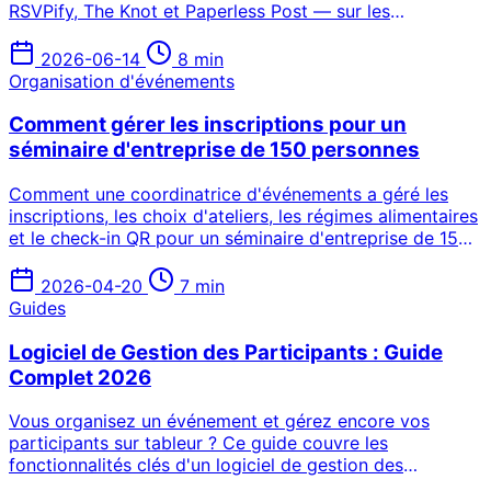
RSVPify, The Knot et Paperless Post — sur les
fonctionnalités, les tarifs et la conformité RGPD pour les
couples en France, Belgique et Suisse.
2026-06-14
8 min
Organisation d'événements
Comment gérer les inscriptions pour un
séminaire d'entreprise de 150 personnes
Comment une coordinatrice d'événements a géré les
inscriptions, les choix d'ateliers, les régimes alimentaires
et le check-in QR pour un séminaire d'entreprise de 150
personnes — sans Google Forms ni relances manuelles.
2026-04-20
7 min
Guides
Logiciel de Gestion des Participants : Guide
Complet 2026
Vous organisez un événement et gérez encore vos
participants sur tableur ? Ce guide couvre les
fonctionnalités clés d'un logiciel de gestion des
participants, compare les meilleures solutions