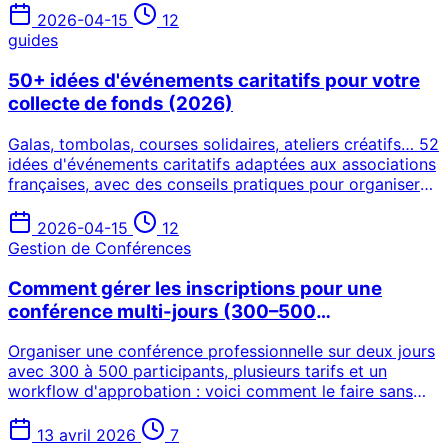
disponibles en France en 2026 — dont Digitevent,
2026-04-15
12
Yurplan, Weezevent et GuestlistOnline — et explique
guides
comment choisir selon votre type d'événement et votre
budget.
50+ idées d'événements caritatifs pour votre
collecte de fonds (2026)
Galas, tombolas, courses solidaires, ateliers créatifs… 52
idées d'événements caritatifs adaptées aux associations
françaises, avec des conseils pratiques pour organiser
votre collecte de fonds.
2026-04-15
12
Gestion de Conférences
Comment gérer les inscriptions pour une
conférence multi-jours (300–500
participants)
Organiser une conférence professionnelle sur deux jours
avec 300 à 500 participants, plusieurs tarifs et un
workflow d'approbation : voici comment le faire sans
Excel ni chaos.
13 avril 2026
7