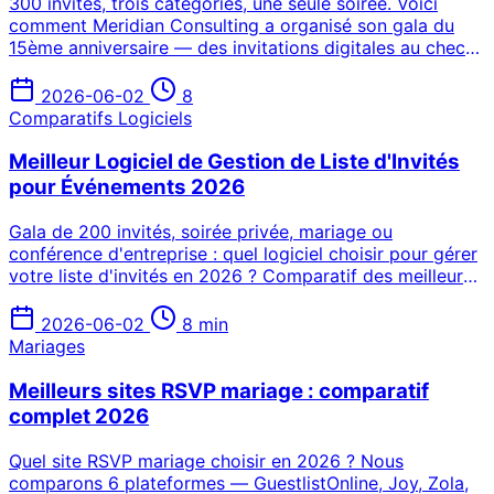
300 invités, trois catégories, une seule soirée. Voici
comment Meridian Consulting a organisé son gala du
15ème anniversaire — des invitations digitales au check-
in QR code — sans tableur ni chaos de dernière minute.
2026-06-02
8
Comparatifs Logiciels
Meilleur Logiciel de Gestion de Liste d'Invités
pour Événements 2026
Gala de 200 invités, soirée privée, mariage ou
conférence d'entreprise : quel logiciel choisir pour gérer
votre liste d'invités en 2026 ? Comparatif des meilleures
solutions avec RSVP, invitations email et check-in QR.
2026-06-02
8 min
Mariages
Meilleurs sites RSVP mariage : comparatif
complet 2026
Quel site RSVP mariage choisir en 2026 ? Nous
comparons 6 plateformes — GuestlistOnline, Joy, Zola,