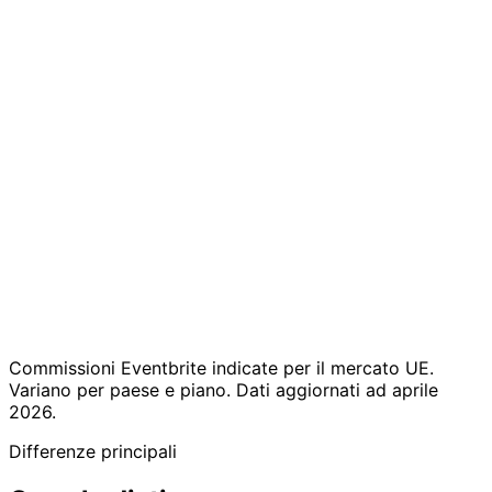
Integrato per
Not
Fondo regalo
matrimoni e
available
celebrazioni
Public
Inserzione su
Privato — il vostro
marketplace
marketplace
evento, i vostri dati
(discoverable
by anyone)
Free for free
Gratis fino a 50
events; 3.7% +
Prezzi
ospiti; €19.99/evento o
€0.79 per paid
€29/mese
ticket
Eventi privati,
Public
Ideale per
matrimoni, club, solo su
ticketed events,
invito
large concerts
Commissioni Eventbrite indicate per il mercato UE.
Variano per paese e piano. Dati aggiornati ad aprile
2026.
Differenze principali