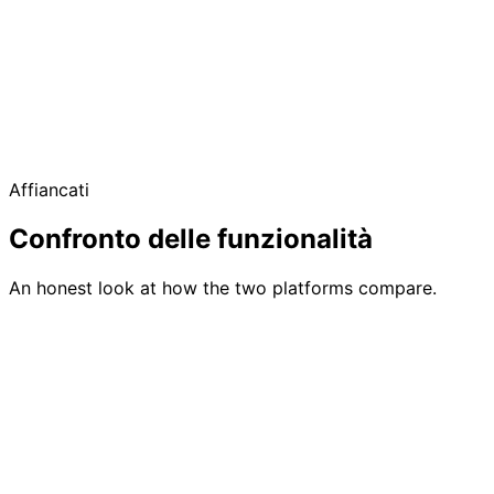
Free up to 50 guests
No credit card required
Affiancati
No platform fees
Confronto delle funzionalità
An honest look at how the two platforms compare.
Feature
GuestlistOnline
Eventbrite
Gestione completa
Gestione lista
con importazione, filtri,
Basic
ospiti
tag e tracciamento
attendee list
alimentare
Requires