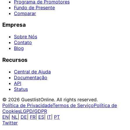
Programa de Promotores
Fundo de Presente
Comparar
Empresa
Sobre Nós
Contato
Blog
Recursos
Central de Ajuda
Documentação
API
Status
© 2026 GuestlistOnline. All rights reserved.
Política de Privacidade
Termos de Serviço
Política de
Cookies
LGPD/GDPR
EN
|
NL
|
DE
|
FR
|
ES
|
IT
|
PT
Twitter